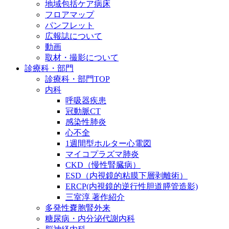
地域包括ケア病床
フロアマップ
パンフレット
広報誌について
動画
取材・撮影について
診療科・部門
診療科・部門TOP
内科
呼吸器疾患
冠動脈CT
感染性肺炎
心不全
1週間型ホルター心電図
マイコプラズマ肺炎
CKD（慢性腎臓病）
ESD（内視鏡的粘膜下層剥離術）
ERCP(内視鏡的逆行性胆道膵管造影)
三室淳 著作紹介
多発性嚢胞腎外来
糖尿病・内分泌代謝内科