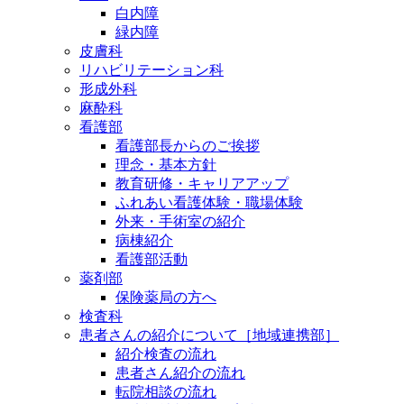
白内障
緑内障
皮膚科
リハビリテーション科
形成外科
麻酔科
看護部
看護部長からのご挨拶
理念・基本方針
教育研修・キャリアアップ
ふれあい看護体験・職場体験
外来・手術室の紹介
病棟紹介
看護部活動
薬剤部
保険薬局の方へ
検査科
患者さんの紹介について［地域連携部］
紹介検査の流れ
患者さん紹介の流れ
転院相談の流れ