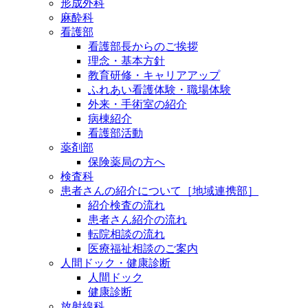
形成外科
麻酔科
看護部
看護部長からのご挨拶
理念・基本方針
教育研修・キャリアアップ
ふれあい看護体験・職場体験
外来・手術室の紹介
病棟紹介
看護部活動
薬剤部
保険薬局の方へ
検査科
患者さんの紹介について［地域連携部］
紹介検査の流れ
患者さん紹介の流れ
転院相談の流れ
医療福祉相談のご案内
人間ドック・健康診断
人間ドック
健康診断
放射線科