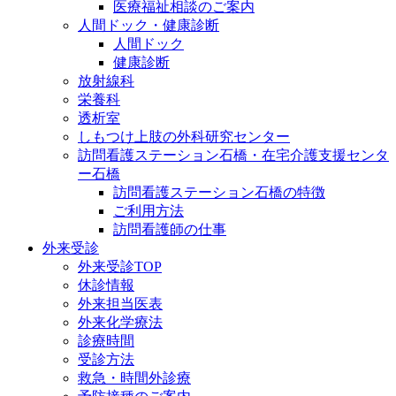
医療福祉相談のご案内
人間ドック・健康診断
人間ドック
健康診断
放射線科
栄養科
透析室
しもつけ上肢の外科研究センター
訪問看護ステーション石橋・在宅介護支援センタ
ー石橋
訪問看護ステーション石橋の特徴
ご利用方法
訪問看護師の仕事
外来受診
外来受診TOP
休診情報
外来担当医表
外来化学療法
診療時間
受診方法
救急・時間外診療