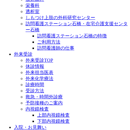
栄養科
透析室
しもつけ上肢の外科研究センター
訪問看護ステーション石橋・在宅介護支援センタ
ー石橋
訪問看護ステーション石橋の特徴
ご利用方法
訪問看護師の仕事
外来受診
外来受診TOP
休診情報
外来担当医表
外来化学療法
診療時間
受診方法
救急・時間外診療
予防接種のご案内
内視鏡検査
上部内視鏡検査
下部内視鏡検査
入院・お見舞い