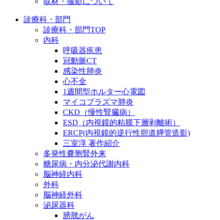
取材・撮影について
診療科・部門
診療科・部門TOP
内科
呼吸器疾患
冠動脈CT
感染性肺炎
心不全
1週間型ホルター心電図
マイコプラズマ肺炎
CKD（慢性腎臓病）
ESD（内視鏡的粘膜下層剥離術）
ERCP(内視鏡的逆行性胆道膵管造影)
三室淳 著作紹介
多発性嚢胞腎外来
糖尿病・内分泌代謝内科
脳神経内科
外科
脳神経外科
泌尿器科
膀胱がん