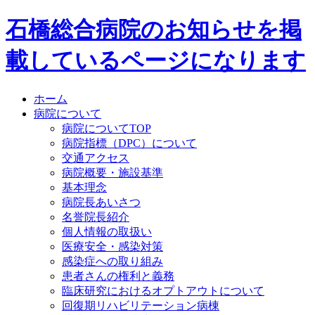
石橋総合病院のお知らせを掲
載しているページになります
ホーム
病院について
病院についてTOP
病院指標（DPC）について
交通アクセス
病院概要・施設基準
基本理念
病院長あいさつ
名誉院長紹介
個人情報の取扱い
医療安全・感染対策
感染症への取り組み
患者さんの権利と義務
臨床研究におけるオプトアウトについて
回復期リハビリテーション病棟