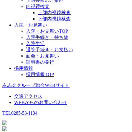
予防接種のご案内
内視鏡検査
上部内視鏡検査
下部内視鏡検査
入院・お見舞い
入院・お見舞いTOP
入院手続き・持ち物
入院生活
退院手続き・お支払い
面会・お見舞い
証明書の発行
採用情報
採用情報TOP
友志会グループ総合WEBサイト
交通アクセス
WEBからのお問い合わせ
TEL
0285-53-1134