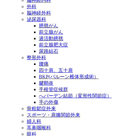
脳神経内科
外科
脳神経外科
泌尿器科
膀胱がん
前立腺がん
過活動膀胱
前立腺肥大症
尿路結石
整形外科
腰痛
四十肩、五十肩
BKP(バルーン椎体形成術）
腱鞘炎
手根管症候群
へバーデン結節（変形性関節症）
手の外傷
骨粗鬆症外来
スポーツ・肩膝関節外来
婦人科
耳鼻咽喉科
眼科