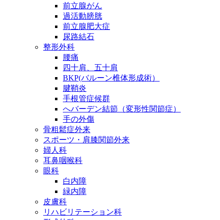
前立腺がん
過活動膀胱
前立腺肥大症
尿路結石
整形外科
腰痛
四十肩、五十肩
BKP(バルーン椎体形成術）
腱鞘炎
手根管症候群
へバーデン結節（変形性関節症）
手の外傷
骨粗鬆症外来
スポーツ・肩膝関節外来
婦人科
耳鼻咽喉科
眼科
白内障
緑内障
皮膚科
リハビリテーション科