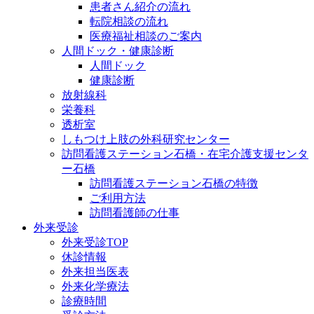
患者さん紹介の流れ
転院相談の流れ
医療福祉相談のご案内
人間ドック・健康診断
人間ドック
健康診断
放射線科
栄養科
透析室
しもつけ上肢の外科研究センター
訪問看護ステーション石橋・在宅介護支援センタ
ー石橋
訪問看護ステーション石橋の特徴
ご利用方法
訪問看護師の仕事
外来受診
外来受診TOP
休診情報
外来担当医表
外来化学療法
診療時間