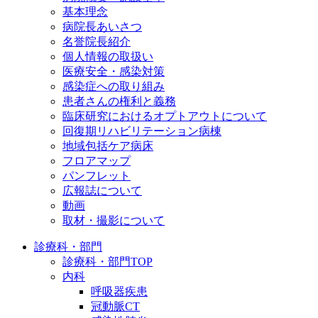
基本理念
病院長あいさつ
名誉院長紹介
個人情報の取扱い
医療安全・感染対策
感染症への取り組み
患者さんの権利と義務
臨床研究におけるオプトアウトについて
回復期リハビリテーション病棟
地域包括ケア病床
フロアマップ
パンフレット
広報誌について
動画
取材・撮影について
診療科・部門
診療科・部門TOP
内科
呼吸器疾患
冠動脈CT