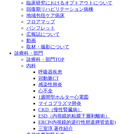
臨床研究におけるオプトアウトについて
回復期リハビリテーション病棟
地域包括ケア病床
フロアマップ
パンフレット
広報誌について
動画
取材・撮影について
診療科・部門
診療科・部門TOP
内科
呼吸器疾患
冠動脈CT
感染性肺炎
心不全
1週間型ホルター心電図
マイコプラズマ肺炎
CKD（慢性腎臓病）
ESD（内視鏡的粘膜下層剥離術）
ERCP(内視鏡的逆行性胆道膵管造影)
三室淳 著作紹介