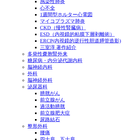
感染性肺炎
心不全
1週間型ホルター心電図
マイコプラズマ肺炎
CKD（慢性腎臓病）
ESD（内視鏡的粘膜下層剥離術）
ERCP(内視鏡的逆行性胆道膵管造影)
三室淳 著作紹介
多発性嚢胞腎外来
糖尿病・内分泌代謝内科
脳神経内科
外科
脳神経外科
泌尿器科
膀胱がん
前立腺がん
過活動膀胱
前立腺肥大症
尿路結石
整形外科
腰痛
四十肩、五十肩