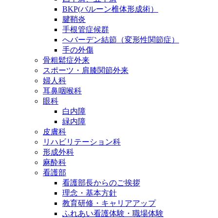
BKP(バルーン椎体形成術）
腱鞘炎
手根管症候群
へバーデン結節（変形性関節症）
手の外傷
骨粗鬆症外来
スポーツ・肩膝関節外来
婦人科
耳鼻咽喉科
眼科
白内障
緑内障
皮膚科
リハビリテーション科
形成外科
麻酔科
看護部
看護部長からのご挨拶
理念・基本方針
教育研修・キャリアアップ
ふれあい看護体験・職場体験