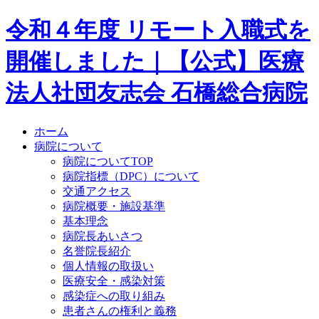
令和４年度 リモート入職式を
開催しました｜【公式】医療
法人社団友志会 石橋総合病院
ホーム
病院について
病院についてTOP
病院指標（DPC）について
交通アクセス
病院概要・施設基準
基本理念
病院長あいさつ
名誉院長紹介
個人情報の取扱い
医療安全・感染対策
感染症への取り組み
患者さんの権利と義務