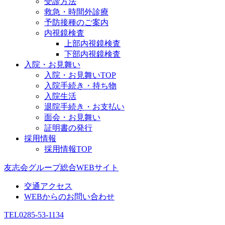
受診方法
救急・時間外診療
予防接種のご案内
内視鏡検査
上部内視鏡検査
下部内視鏡検査
入院・お見舞い
入院・お見舞いTOP
入院手続き・持ち物
入院生活
退院手続き・お支払い
面会・お見舞い
証明書の発行
採用情報
採用情報TOP
友志会グループ総合WEBサイト
交通アクセス
WEBからのお問い合わせ
TEL
0285-53-1134