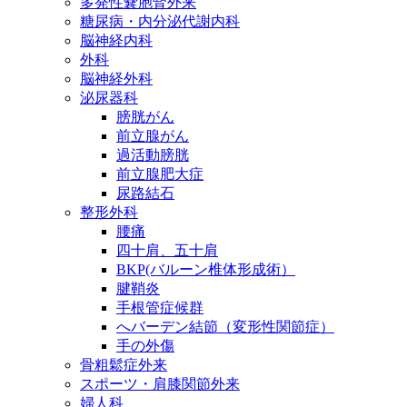
多発性嚢胞腎外来
糖尿病・内分泌代謝内科
脳神経内科
外科
脳神経外科
泌尿器科
膀胱がん
前立腺がん
過活動膀胱
前立腺肥大症
尿路結石
整形外科
腰痛
四十肩、五十肩
BKP(バルーン椎体形成術）
腱鞘炎
手根管症候群
へバーデン結節（変形性関節症）
手の外傷
骨粗鬆症外来
スポーツ・肩膝関節外来
婦人科