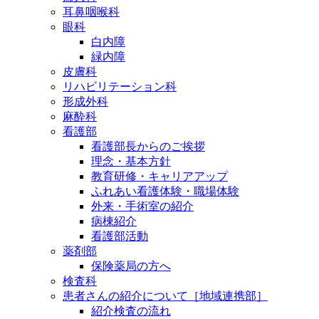
耳鼻咽喉科
眼科
白内障
緑内障
皮膚科
リハビリテーション科
形成外科
麻酔科
看護部
看護部長からのご挨拶
理念・基本方針
教育研修・キャリアアップ
ふれあい看護体験・職場体験
外来・手術室の紹介
病棟紹介
看護部活動
薬剤部
保険薬局の方へ
検査科
患者さんの紹介について［地域連携部］
紹介検査の流れ