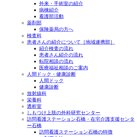
外来・手術室の紹介
病棟紹介
看護部活動
薬剤部
保険薬局の方へ
検査科
患者さんの紹介について［地域連携部］
紹介検査の流れ
患者さん紹介の流れ
転院相談の流れ
医療福祉相談のご案内
人間ドック・健康診断
人間ドック
健康診断
放射線科
栄養科
透析室
しもつけ上肢の外科研究センター
訪問看護ステーション石橋・在宅介護支援センタ
ー石橋
訪問看護ステーション石橋の特徴