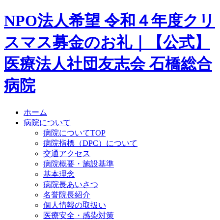
NPO法人希望 令和４年度クリ
スマス募金のお礼｜【公式】
医療法人社団友志会 石橋総合
病院
ホーム
病院について
病院についてTOP
病院指標（DPC）について
交通アクセス
病院概要・施設基準
基本理念
病院長あいさつ
名誉院長紹介
個人情報の取扱い
医療安全・感染対策