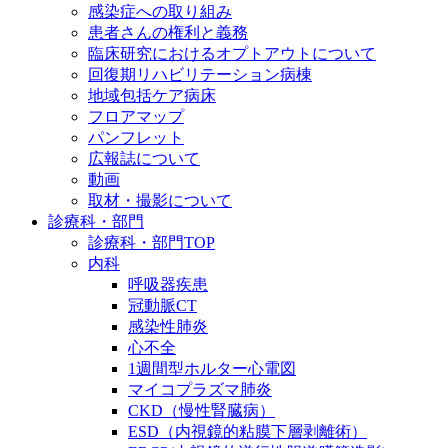
感染症への取り組み
患者さんの権利と義務
臨床研究におけるオプトアウトについて
回復期リハビリテーション病棟
地域包括ケア病床
フロアマップ
パンフレット
広報誌について
動画
取材・撮影について
診療科・部門
診療科・部門TOP
内科
呼吸器疾患
冠動脈CT
感染性肺炎
心不全
1週間型ホルター心電図
マイコプラズマ肺炎
CKD（慢性腎臓病）
ESD（内視鏡的粘膜下層剥離術）