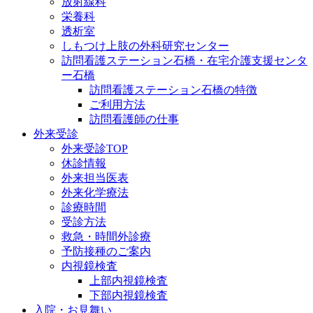
放射線科
栄養科
透析室
しもつけ上肢の外科研究センター
訪問看護ステーション石橋・在宅介護支援センタ
ー石橋
訪問看護ステーション石橋の特徴
ご利用方法
訪問看護師の仕事
外来受診
外来受診TOP
休診情報
外来担当医表
外来化学療法
診療時間
受診方法
救急・時間外診療
予防接種のご案内
内視鏡検査
上部内視鏡検査
下部内視鏡検査
入院・お見舞い