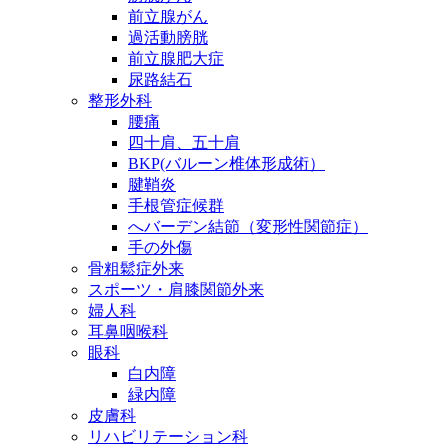
前立腺がん
過活動膀胱
前立腺肥大症
尿路結石
整形外科
腰痛
四十肩、五十肩
BKP(バルーン椎体形成術）
腱鞘炎
手根管症候群
へバーデン結節（変形性関節症）
手の外傷
骨粗鬆症外来
スポーツ・肩膝関節外来
婦人科
耳鼻咽喉科
眼科
白内障
緑内障
皮膚科
リハビリテーション科