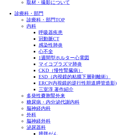
取材・撮影について
診療科・部門
診療科・部門TOP
内科
呼吸器疾患
冠動脈CT
感染性肺炎
心不全
1週間型ホルター心電図
マイコプラズマ肺炎
CKD（慢性腎臓病）
ESD（内視鏡的粘膜下層剥離術）
ERCP(内視鏡的逆行性胆道膵管造影)
三室淳 著作紹介
多発性嚢胞腎外来
糖尿病・内分泌代謝内科
脳神経内科
外科
脳神経外科
泌尿器科
膀胱がん