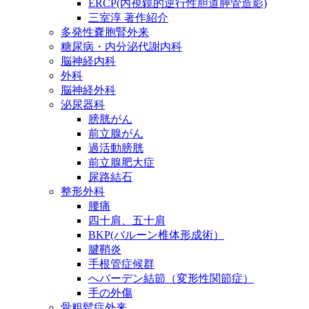
ERCP(内視鏡的逆行性胆道膵管造影)
三室淳 著作紹介
多発性嚢胞腎外来
糖尿病・内分泌代謝内科
脳神経内科
外科
脳神経外科
泌尿器科
膀胱がん
前立腺がん
過活動膀胱
前立腺肥大症
尿路結石
整形外科
腰痛
四十肩、五十肩
BKP(バルーン椎体形成術）
腱鞘炎
手根管症候群
へバーデン結節（変形性関節症）
手の外傷
骨粗鬆症外来