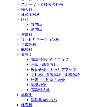
スポーツ・肩膝関節外来
婦人科
耳鼻咽喉科
眼科
白内障
緑内障
皮膚科
リハビリテーション科
形成外科
麻酔科
看護部
看護部長からのご挨拶
理念・基本方針
教育研修・キャリアアップ
ふれあい看護体験・職場体験
外来・手術室の紹介
病棟紹介
看護部活動
薬剤部
保険薬局の方へ
検査科