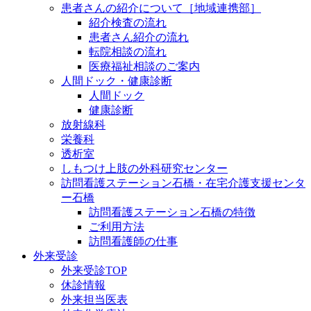
患者さんの紹介について［地域連携部］
紹介検査の流れ
患者さん紹介の流れ
転院相談の流れ
医療福祉相談のご案内
人間ドック・健康診断
人間ドック
健康診断
放射線科
栄養科
透析室
しもつけ上肢の外科研究センター
訪問看護ステーション石橋・在宅介護支援センタ
ー石橋
訪問看護ステーション石橋の特徴
ご利用方法
訪問看護師の仕事
外来受診
外来受診TOP
休診情報
外来担当医表