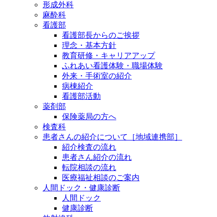
形成外科
麻酔科
看護部
看護部長からのご挨拶
理念・基本方針
教育研修・キャリアアップ
ふれあい看護体験・職場体験
外来・手術室の紹介
病棟紹介
看護部活動
薬剤部
保険薬局の方へ
検査科
患者さんの紹介について［地域連携部］
紹介検査の流れ
患者さん紹介の流れ
転院相談の流れ
医療福祉相談のご案内
人間ドック・健康診断
人間ドック
健康診断